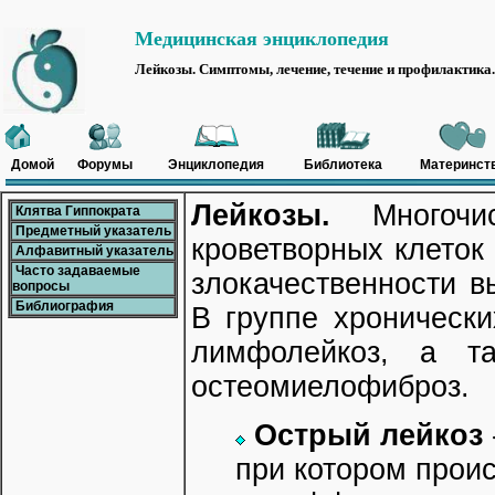
Медицинская энциклопедия
Лейкозы. Симптомы, лечение, течение и профилактика.
Домой
Форумы
Энциклопедия
Библиотека
Материнст
Лейкозы.
Многочис
Клятва Гиппократа
Предметный указатель
кроветворных клеток
Алфавитный указатель
Часто задаваемые
злокачественности в
вопросы
Библиография
В группе хронически
лимфолейкоз, а та
остеомиелофиброз.
Острый лейкоз
при котором прои