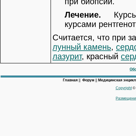
при биопсии.
Лечение.
Курсы 
курсами рентгено
Считается, что при з
лунный камень
,
серд
лазурит
, красный
сер
Обс
Главная
||
Форум
||
Медицинская энцик
Copyright
© 
Размещени