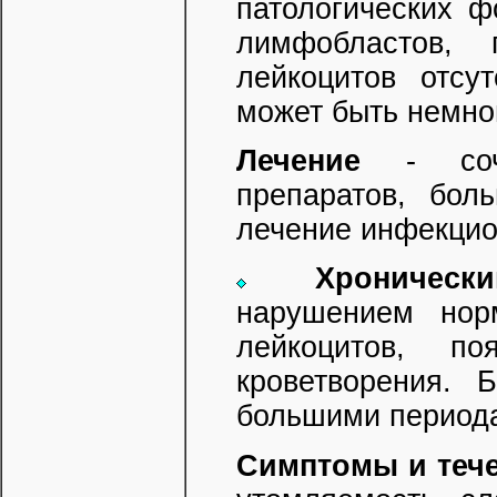
патологических ф
лимфобластов,
лейкоцитов отсу
может быть немно
Лечение
- сочет
препаратов, бол
лечение инфекцио
Хроническ
нарушением норм
лейкоцитов, по
кроветворения. 
большими периода
Симптомы и тече