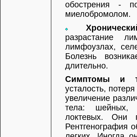
обострения - п
миелобромолом.
Хроническ
разрастание л
лимфоузлах, селе
Болезнь возник
длительно.
Симптомы и те
усталость, потеря
увеличение разли
тела: шейных, 
локтевых. Они п
Рентгенография о
легких. Иногда о