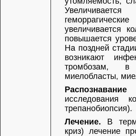
утомляемость, сл
Увеличиваетс
геморрагически
увеличивается ко
повышается урове
На поздней стади
возникают инфе
тромбозам, в
миелобласты, мие
Распознавание
п
исследования ко
трепанобиопсия).
Лечение.
В терми
криз) лечение пр