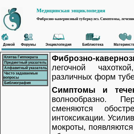
Медицинская энциклопедия
Фиброзно-кавернозный туберкулез. Симптомы, лечение
Домой
Форумы
Энциклопедия
Библиотека
Материнст
Фиброзно-каверноз
Клятва Гиппократа
Предметный указатель
легочной чахотко
Алфавитный указатель
Часто задаваемые
различных форм тубе
вопросы
Библиография
Симптомы и течен
волнообразно. Пе
сменяются обост
интоксикации. Усили
мокроты, появляются