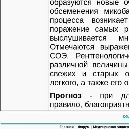
образуются новые о
обсеменения микоб
процесса возникае
поражение самых р
выслушивается мн
Отмечаются выраже
СОЭ. Рентгенологи
различной величины
свежих и старых оч
легкого, а также его 
Прогноз
- при дл
правило, благоприят
Обс
Главная
||
Форум
||
Медицинская энцик