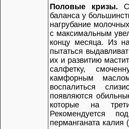
Половые кризы.
Св
баланса у большинст
нагрубание молочных 
с максимальным увел
концу месяца. Из н
пытаться выдавливать
их и развитию масти
салфетку, смочен
камфорным масло
воспалиться слиз
появляются обильные
которые на трети
Рекомендуется по
перманганата калия (