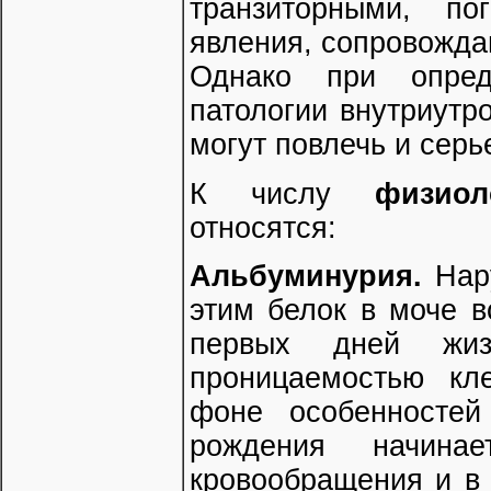
транзиторными, по
явления, сопровожда
Однако при опреде
патологии внутриутро
могут повлечь и серь
К числу
физиол
относятся:
Альбуминурия.
Нару
этим белок в моче в
первых дней жиз
проницаемостью кл
фоне особенностей
рождения начинае
кровообращения и в 