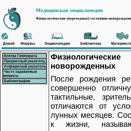
Медицинская энциклопедия
Физиологические (переходные) состояния новорожден
Домой
Форумы
Энциклопедия
Библиотека
Материнст
Физиологическ
Клятва Гиппократа
Предметный указатель
новорожденных
Алфавитный указатель
Часто задаваемые
вопросы
После рождения ре
Библиография
совершенно отличну
тактильные, зрител
отличаются от усл
лунных месяцев. Со
к жизни, называю