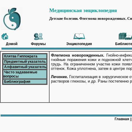
Медицинская энциклопедия
Детские болезни. Флегмона новорожденных. Си
Домой
Форумы
Энциклопедия
Библиоте
Флегмона новорожденных.
Гнойно-инфекц
Клятва Гиппократа
гнойные поражения кожи и подкожной клетч
Предметный указатель
грудь. На ограниченном участке кожи появ
Алфавитный указатель
оттенок. Кожа уплотнена, затем в центре по
Часто задаваемые
вопросы
Лечение.
Госпитализация в хирургическое 
растворов глюкозы, и др. Раны постепенно 
Библиография
Главная
|