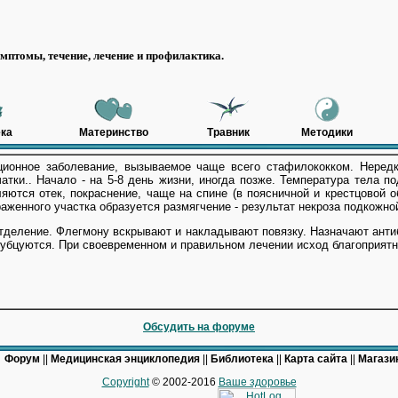
мптомы, течение, лечение и профилактика.
ка
Материнство
Травник
Методики
ионное заболевание, вызываемое чаще всего стафилококком. Нередк
атки.. Начало - на 5-8 день жизни, иногда позже. Температура тела п
ляются отек, покраснение, чаще на спине (в поясничной и крестцовой 
раженного участка образуется размягчение - результат некроза подкожно
отделение. Флегмону вскрывают и накладывают повязку. Назначают анти
рубцуются. При своевременном и правильном лечении исход благоприятн
Обсудить на форуме
|
Форум
||
Медицинская энциклопедия
||
Библиотека
||
Карта сайта
||
Магазин
Copyright
© 2002-2016
Ваше здоровье