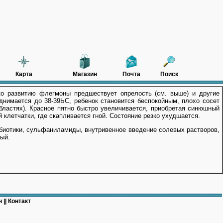
Карта
Магазин
Почта
Поиск
о развитию флегмоны предшествует опрелость (см. выше) и другие
однимается до 38-39ЬС, ребенок становится беспокойным, плохо сосет
областях). Красное пятно быстро увеличивается, приобретая синюшный
й клетчатки, где скапливается гной. Состояние резко ухудшается.
биотики, сульфаниламиды, внутривенное введение солевых растворов,
ый.
 ||
Контакт