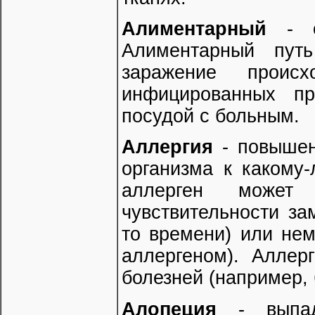
Алиментарный
- от
Алиментарный пут
заражение проис
инфицированных пр
посудой с больным.
Аллергия
- повышен
организма к какому-
аллерген может
чувствительности за
то времени) или нем
аллергеном). Аллер
болезней (например,
Алопеция
- выпаде