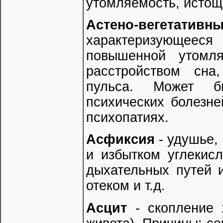
утомляемость, истоща
Астено-вегетати
характеризующеес
повышенной утомля
расстройством сна
пульса. Может б
психических болезне
психопатиях.
Асфиксия
- удушье,
и избытком углекис
дыхательных путей и
отеком и т.д.
Асцит
- скопление 