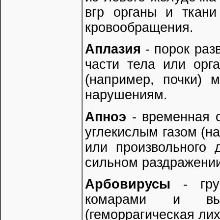
вгр органы и ткани
кровообращения.
Аплазия
- порок раз
части тела или орг
(например, почки) 
нарушениям.
Апноэ
- временная о
углекислым газом (н
или произвольного 
сильном раздражении
Арбовирусы
- груп
комарами и выз
(геморрагическая лих