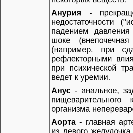
Анурия
- прекра
недостаточности ("
падением давления 
шоке (внепочечная
(например, при сд
рефлекторными влия
при психической тр
ведет к уремии.
Анус
- анальное, з
пищеварительного
организма неперевар
Аорта
- главная ар
из левого желудочка