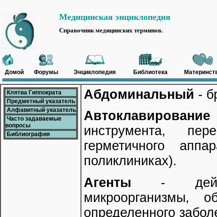
Медицинская энциклопедия
Справочник медицинских терминов.
Домой
Форумы
Энциклопедия
Библиотека
Материнст
Абдоминальный
- 
Клятва Гиппократа
Предметный указатель
Алфавитный указатель
Автоклавирование
Часто задаваемые
вопросы
инструмента, пе
Библиография
герметичного аппа
поликлиниках).
Агенты
- действ
микроорганизмы, о
определенного забол