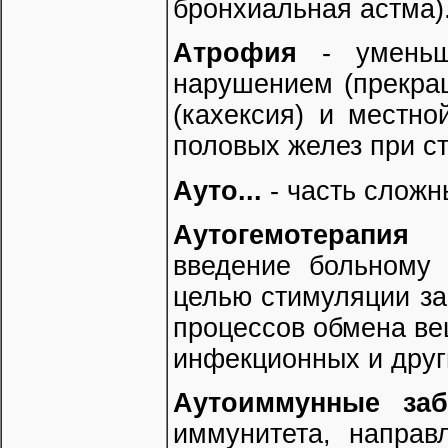
бронхиальная астма)
Атрофия
- уменьш
нарушением (прекра
(кахексия) и местно
половых желез при ст
Ауто...
- часть сложн
Аутогемотерапия
- 
введение больному 
целью стимуляции з
процессов обмена ве
инфекционных и друг
Аутоиммунные заб
иммунитета, направ