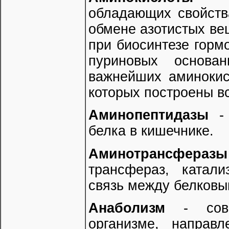
обладающих свойства
обмене азотистых ве
при биосинтезе горм
пуриновых основа
важнейших аминокис
которых построены вс
Аминопептидазы
-
белка в кишечнике.
Аминотрансферазы
трансфераз, катал
связь между белковы
Анаболизм
- сов
организме, направ