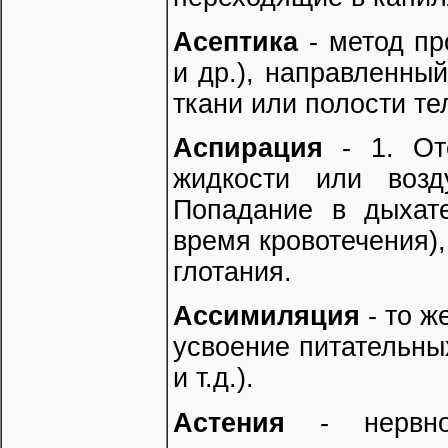
Асептика
- метод пр
и др.), направленны
ткани или полости тел
Аспирация
- 1. О
жидкости или возд
Попадание в дыхате
время кровотечения),
глотания.
Ассимиляция
- то ж
усвоение питательны
и т.д.).
Астения
- нервно-