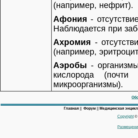
(например, нефрит).
Афония
- отсутстви
Наблюдается при забо
Ахромия
- отсутств
(например, эритроцит
Аэробы
- организмы
кислорода (почти
микроорганизмы).
Обс
Главная
||
Форум
||
Медицинская энцик
Copyright
© 
Размещени