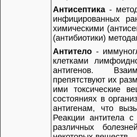
Антисептика
- мето
инфицированных ра
химическими (антисе
(антибиотики) метода
Антитело
- иммуног
клетками лимфоидн
антигенов. Взаи
препятствуют их ра
ими токсические ве
состояниях в органи
антигенам, что выз
Реакции антитела с
различных болезне
некоторых веществ.