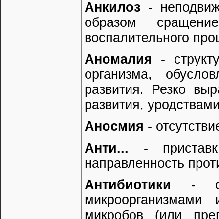
Анкилоз
- неподвиж
образом сращени
воспалительного про
Аномалия
- структ
организма, обусло
развития. Резко вы
развития, уродствами
Аносмия
- отсутстви
Анти...
- приставка
направленность проти
Антибиотики
- орг
микроорганизмами 
микробов (или преп