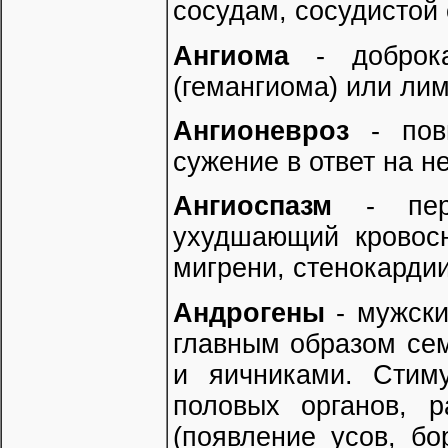
сосудам, сосудистой 
Ангиома
- доброка
(гемангиома) или ли
Ангионевроз
- повы
сужение в ответ на н
Ангиоспазм
- пери
ухудшающий кровосн
мигрени, стенокардии
Андрогены
- мужски
главным образом сем
и яичниками. Стим
половых органов, р
(появление усов, б