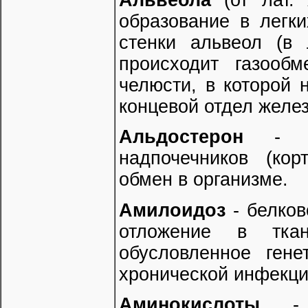
образование в легк
стенки альвеол (в
происходит газооб
челюсти, в которой 
концевой отдел желе
Альдостерон
- го
надпочечников (кор
обмен в организме.
Амилоидоз
- белков
отложение в ткан
обусловленное гене
хронической инфекци
Аминокислоты
- к