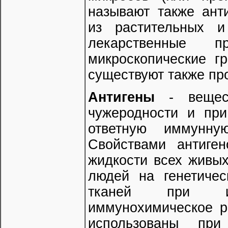
называют также ант
из растительных и
лекарственные п
микроскопические г
существуют также пр
Антигены
- вещест
чужеродности и пр
ответную иммунну
Свойствами антиген
жидкости всех живы
людей на генетичес
тканей при их 
иммунохимическое р
использованы при