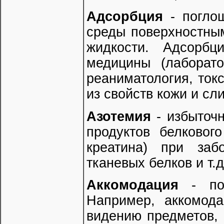
Адсорбция
- поглощ
среды поверхностным
жидкости. Адсорбц
медицины (лаборато
реаниматология, токс
из свойств кожи и сл
Азотемия
- избыточн
продуктов белковог
креатина) при заб
тканевых белков и т.д
Аккомодация
- пон
Например, аккомода
видению предметов,