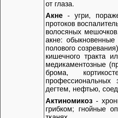
от глаза.
Акне
- угри, пораж
протоков воспалител
волосяных мешочков.
акне: обыкновенные
полового созревания
кишечного тракта и
медикаментозные (п
брома, кортикост
профессиональных з
дегтем, нефтью, соед
Актиномикоз
- хрон
грибком; гнойные о
тканях.