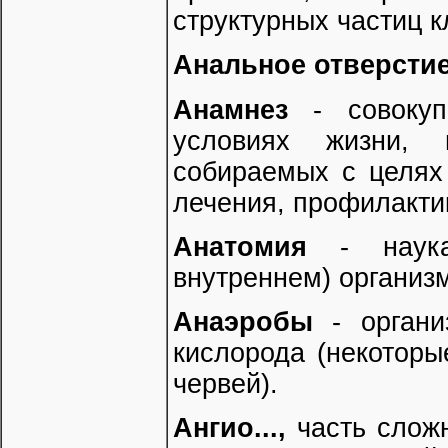
структурных частиц к
Анальное отверсти
Анамнез
- совокупн
условиях жизни, 
собираемых с целях 
лечения, профилакти
Анатомия
- наука
внутреннем) организ
Анаэробы
- органи
кислорода (некоторы
червей).
Ангио...,
часть сложн