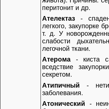
живота). Причины: се
перитонит и др.
Ателектаз
- спаден
легкого, закупорке б
т. д. У новорожденн
слабости дыхатель
легочной ткани.
Атерома
- киста с
вседствие закупорк
секретом.
Атипичный
- нетип
заболевания.
Атонический
- неин