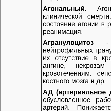
Агональный.
Агони
клинической смерти
состояние агонии в 
реанимация.
Агранулоцитоз
- р
нейтрофильных грану
их отсутствие в кр
ангине, некрозам
кровотечениям, сеп
костного мозга и др.
АД (артериальное 
обусловленное раб
артерий. Понижае