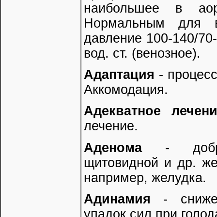
наибольшее в аор
Нормальным для в
давление 100-140/70-
вод. ст. (венозное).
Адаптация
- процесс
Аккомодация.
Адекватное лечен
лечение.
Аденома
- доброк
щитовидной и др. же
например, желудка.
Адинамия
- снижен
упадок сил при голод