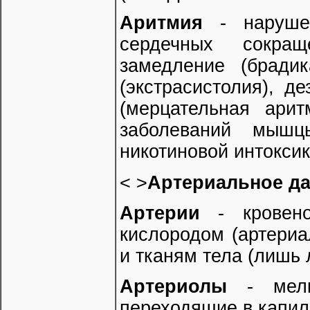
Аритмия
- нарушен
сердечных сокращ
замедление (бради
(экстрасистолия), д
(мерцательная ари
заболеваний мышц
никотиновой интоксика
< >
Артериальное д
Артерии
- кровено
кислородом (артериа
и тканям тела (лишь 
Артериолы
- мелки
переходящие в капил