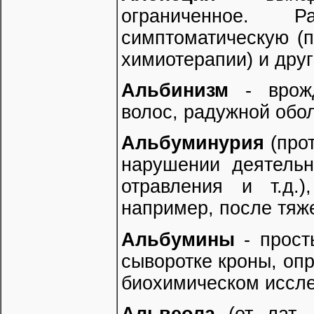
ограниченное. Р
симптоматическую (п
химиотерапии) и дру
Альбинизм
- врожд
волос, радужной обол
Альбуминурия
(прот
нарушении деятельн
отравления и т.д.
например, после тяж
Альбумины
- прост
сыворотке кроны, оп
биохимическом иссле
Альвеола
(от лат. 