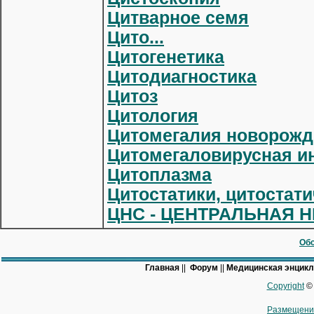
Цитварное семя
Цито...
Цитогенетика
Цитодиагностика
Цитоз
Цитология
Цитомегалия новорож
Цитомегаловирусная и
Цитоплазма
Цитостатики, цитостат
ЦНС - ЦЕНТРАЛЬНАЯ 
Обс
Главная
||
Форум
||
Медицинская энцик
Copyright
© 
Размещени