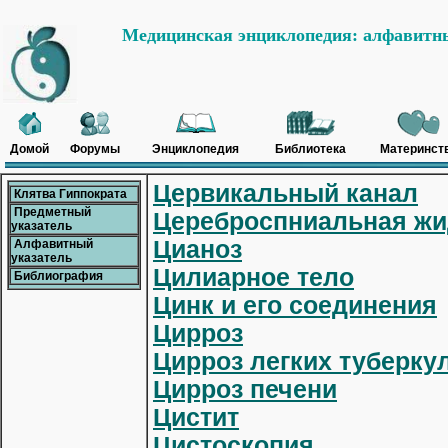
Медицинская энциклопедия: алфавитны
Домой
Форумы
Энциклопедия
Библиотека
Материнст
Цервикальный канал
Клятва Гиппократа
Предметный
Цереброспниальная жи
указатель
Цианоз
Алфавитный
указатель
Цилиарное тело
Библиография
Цинк и его соединения
Цирроз
Цирроз легких туберку
Цирроз печени
Цистит
Цистоскопия