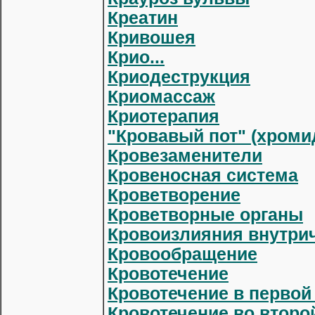
Креатин
Кривошея
Крио...
Криодеструкция
Криомассаж
Криотерапия
"Кровавый пот" (хроми
Кровезаменители
Кровеносная система
Кроветворение
Кроветворные органы
Кровоизлияния внутри
Кровообращение
Кровотечение
Кровотечение в первой
Кровотечение во второ