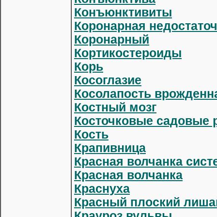
Конъюнктивиты
Коронарная недостато
Коронарный
Кортикостероиды
Корь
Косоглазие
Косолапость врожденн
Костный мозг
Косточковые садовые р
Кость
Крапивница
Красная волчанка сист
Красная волчанка
Краснуха
Красный плоский лиша
Крауроз вульвы