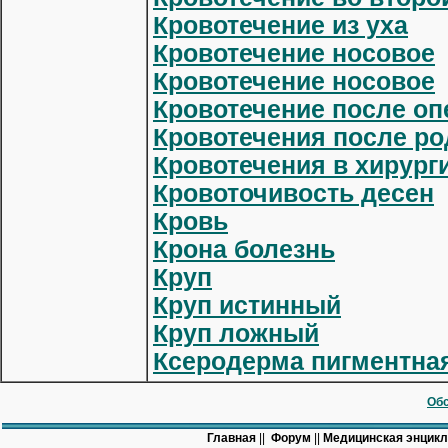
Кровотечение из уха
Кровотечение носовое
Кровотечение носовое
Кровотечение после оп
Кровотечения после ро
Кровотечения в хирург
Кровоточивость десен
Кровь
Крона болезнь
Круп
Круп истинный
Круп ложный
Ксеродерма пигментна
Обс
Главная
||
Форум
||
Медицинская энцик