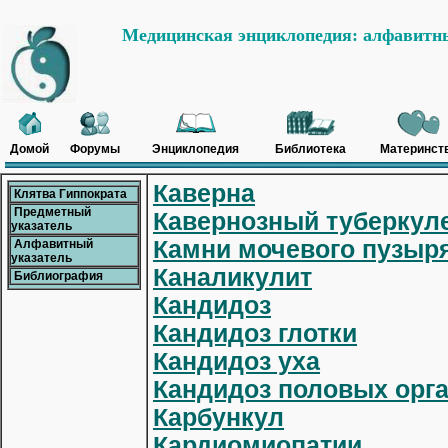
Медицинская энциклопедия: алфавитны
Домой
Форумы
Энциклопедия
Библиотека
Материнст
Каверна
Клятва Гиппократа
Предметный
Кавернозный туберкуле
указатель
Камни мочевого пузыр
Алфавитный
указатель
Каналикулит
Библиография
Кандидоз
Кандидоз глотки
Кандидоз уха
Кандидоз половых орг
Карбункул
Кардиомиопатии