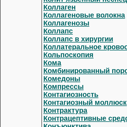
Коллаген
Коллагеновые волокна
Коллагенозы
Коллапс
Коллапс в хирургии
Коллатеральное крово
Кольпоскопия
Кома
Комбинированный поро
Комедоны
Компрессы
Контагиозность
Контагиозный моллюск
Контрактура
Контрацептивные средс
Конъюнктива