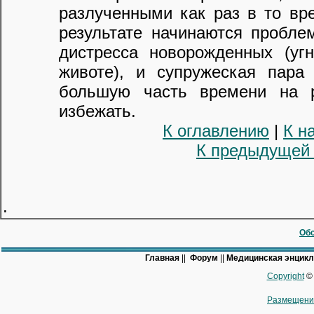
разлученными как раз в то вр
результате начинаются пробле
дистресса новорожденных (угн
животе), и супружеская пара
большую часть времени на 
избежать.
К оглавлению
|
К н
К предыдущей
.
Обс
Главная
||
Форум
||
Медицинская энцик
Copyright
© 
Размещени