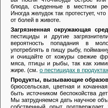
блюда, съеденные в местном рес
Иногда желудок так протестует, чт
от болей в животе.
Загрязненная окружающая сред
пестициды и другие загрязните
вероятность попадания в моло
употреблять в пищу рыбу, пойманн
и очищайте от кожуры свежие фр
мяса, птицы и рыбы, так как хим
жире. (см.
о пестицидах в продукта
Продукты, вызывающие образова
брюссельская, цветная и кочанная
быть источником беспокойства дет
Мы затрудняемся дать научное объ
собственный опыт подтверждает