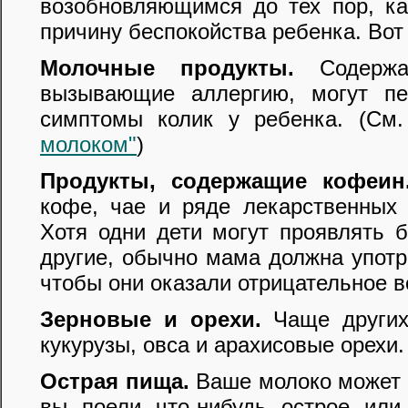
возобновляющимся до тех пор, ка
причину беспокойства ребенка. Вот
Молочные продукты.
Содержащ
вызывающие аллергию, могут пе
симптомы колик у ребенка. (См
молоком"
)
Продукты, содержащие кофеин
кофе, чае и ряде лекарственных 
Хотя одни дети могут проявлять 
другие, обычно мама должна употр
чтобы они оказали отрицательное в
Зерновые и орехи.
Чаще других
кукурузы, овса и арахисовые орехи.
Острая пища.
Ваше молоко может п
вы поели что-нибудь острое или 