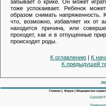
забывает о крике. Он может играт
тоже успокаивает. Ребенок може
образом снимать напряженность. К
что, возможно, избавляет их от 
находится причина, или соверше
проходят, как и в отпущенные при
происходят роды.
К оглавлению
|
К нач
К предыдущей т
Обс
Главная
||
Форум
||
Медицинская энцик
Copyright
© 
Размещени