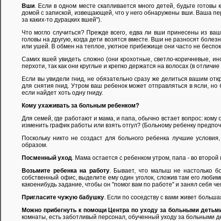
Вши
. Если в одном месте скапливается много детей, будьте готовы 
домой с запиской, извещающей, что у него обнаружены вши. Ваша перв
за каких-то дурацких вшей").
Что могло случиться? Прежде всего, едва ли вши принесены из ваше
головы на другую, когда дети возятся вместе. Вши не разносят болез
или ушей. В обмен на теплое, уютное прибежище они часто не беспо
Самих вшей увидеть сложно (они крохотные, светло-коричневые, ино
перхоти, так как они круглые и крепко держатся на волосах (в отличие
Если вы увидели гнид, не обязательно сразу же делиться вашим отк
для снятия гнид. Утром ваш ребенок может отправляться в ясли, но б
если найдет хоть одну гниду.
Кому ухаживать за больным ребенком?
Для семей, где работают и мама, и папа, обычно встает вопрос: кому
изменить график работы или взять отгул? (Больному ребенку предпоч
Поскольку никто не создаст для больного ребенка лучшие условия
образом.
Посменный уход
. Мама остается с ребенком утром, папа - во втор
Возьмите ребенка на работу
. Бывает, что малыш не настолько бо
собственный офис, выделите ему один уголок, сложив там его любим
какоенибудь задание, чтобы он "помог вам по работе" и занял себя че
Пригласите чужую бабушку
. Если по соседству с вами живет больш
Можно прибегнуть к помощи Центра по уходу за больными детьм
комнаты, есть заботливый персонал, обученный уходу за больными де