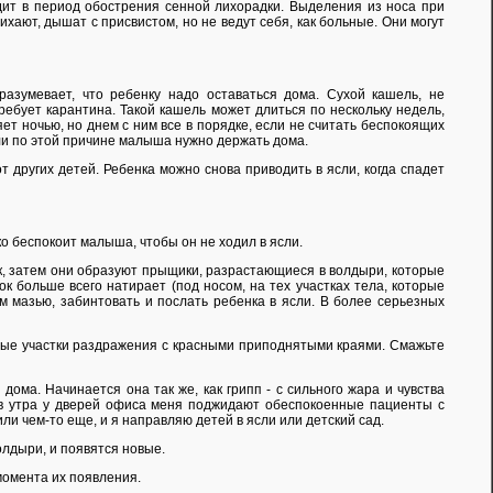
дит в период обострения сенной лихорадки. Выделения из носа при
хают, дышат с присвистом, но не ведут себя, как больные. Они могут
разумевает, что ребенку надо оставаться дома. Сухой кашель, не
ебует карантина. Такой кашель может длиться по нескольку недель,
ет ночью, но днем с ним все в порядке, если не считать беспокоящих
 ли по этой причине малыша нужно держать дома.
 других детей. Ребенка можно снова приводить в ясли, когда спадет
ко беспокоит малыша, чтобы он не ходил в ясли.
к, затем они образуют прыщики, разрастающиеся в волдыри, которые
к больше всего натирает (под носом, на тех участках тела, которые
м мазью, забинтовать и послать ребенка в ясли. В более серьезных
глые участки раздражения с красными приподнятыми краями. Смажьте
ома. Начинается она так же, как грипп - с сильного жара и чувства
сов утра у дверей офиса меня поджидают обеспокоенные пациенты с
и чем-то еще, и я направляю детей в ясли или детский сад.
олдыри, и появятся новые.
 момента их появления.