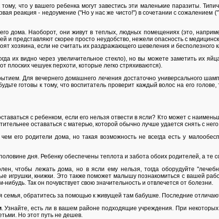
к тому, что у вашего ребенка могут завестись эти маленькие паразиты. Тип
ая реакция - недоумение ("Но у нас же чисто!") в сочетании с сожалением ("Т
го дома. Наоборот, они живут в теплых, людных помещениях (это, наприме
ней и представляют скорее просто неудобство, нежели опасность с медицинск
коят хозяина, если не считать их раздражающего шевеления и бесполезного 
гда их видно через увеличительное стекло), но вы можете заметить их яйца 
 от плоских чешуек перхоти, которые легко стряхиваются).
рытием. Для вечернего домашнего лечения достаточно универсального шамп
удьте готовы к тому, что воспитатель проверит каждый волос на его голове, т
 оставаться с ребенком, если его нельзя отвести в ясли? Кто может с наимен
тительнее оставаться с матерью, которой обычно лучше удается снять с него
, чем его родители дома, но такая возможность не всегда есть у малообе
ой половине дня. Ребенку обеспечены теплота и забота обоих родителей, а 
лен, чтобы лежать дома, но в ясли ему нельзя, тогда оборудуйте "лечебн
ые игрушки, книжки. Это также поможет малышу познакомиться с вашей рабо
м-нибудь. Так он почувствует свою значительность и отвлечется от болезни.
ая семья, обратитесь за помощью к живущей там бабушке. Последние отлича
и
. Узнайте, есть ли в вашем районе подходящие учреждения. При некоторы
тьми. Но этот путь не дешев.