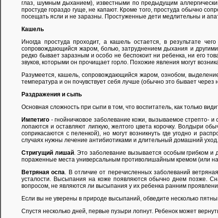
глаз, шумным дыханием), известными по предыдущим аллергическим
простуде гораздо гуще, не капают. Кроме того, простуда обычно соп
посещать ясли и не заразны. Простуженные дети медлительны и апат
Кашель
Иногда простуда проходит, а кашель остается, в результате чег
сопровождающийся жаром, болью, затруднением дыхания и другими с
редко бывает заразным и особо не беспокоит ни ребенка, ни его тов
звуков, которыми он прочищает горло. Похожие явления могут возника
Разумеется, кашель, сопровождающийся жаром, ознобом, выделением 
температура и он почувствует себя лучше (обычно это бывает через 
Раздражения и сыпь
Основная сложность при сыпи в том, что воспитатель, как только види
Импетиго
- гнойничковое заболевание кожи, вызываемое стрепто- и
лопаются и оставляют липкую, желтого цвета корочку. Волдыри обыч
соприкасаются с пеленкой), но могут возникнуть где угодно и рас
случаях нужны лечение антибиотиками и длительный домашний уход
Стригущий лишай
. Это заболевание вызывается особым грибком и 
пораженные места универсальным противолишайным кремом (или назн
Ветряная оспа
. В отличие от перечисленных заболеваний ветряная 
усталости. Высыпания на коже появляются обычно днем позже. Сна
вопросом, не являются ли высыпания у их ребенка ранним проявление
Если вы не уверены в природе высыпаний, обведите несколько пятныш
Спустя несколько дней, первые пузыри лопнут. Ребенок может вернуть