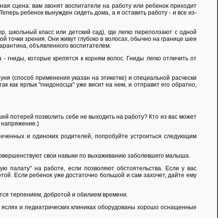
ичная сцена: вам звонят воспитатели на работу или ребенок приходит
еперь ребенок вынужден сидеть дома, а я оставить работу - и все из-
р, школьный класс или детский сад), где легко переползают с одной
ой точки зрения. Они живут глубоко в волосах, обычно на границе шеи
карантина, объявленного воспитателем.
- гниды, которые крепятся к корням волос. Гниды легко отличить от
уня (способ применения указан на этикетке) и специальной расчески
ак как ярлык "гнидоносца" уже висит на нем, и отправит его обратно,
ьшей потерей позволить себе не выходить на работу? Кто из вас может
 напряжение.)
спеченных и одиноких родителей, попробуйте устроиться следующим
те совершенствуют свои навыки по выхаживанию заболевшего малыша.
ую палату" на работе, если позволяют обстоятельства. Если у вас
той. Если ребенок уже достаточно большой и сам захочет, дайте ему
ются терпением, добротой и обилием времени.
х яслях и педиатрических клиниках оборудованы хорошо оснащенные