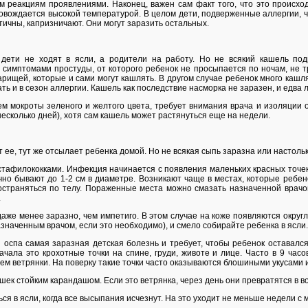
 реакциям проявлениями. Наконец, важен сам факт того, что это происхо
ровождается высокой температурой. В целом дети, подверженные аллергии, чи
ичны, капризничают. Они могут заразить остальных.
о дети не ходят в ясли, а родители на работу. Но не всякий кашель под
имптомами простуды, от которого ребенок не просыпается по ночам, не тр
арищей, которые и сами могут кашлять. В другом случае ребенок много кашля
ть и в сезон аллергии. Кашель как последствие насморка не заразен, и едва
мокроты зеленого и желтого цвета, требует внимания врача и изоляции от
несколько дней), хотя сам кашель может растянуться еще на недели.
т ее, тут же отсылает ребенка домой. Но не всякая сыпь заразна или настоль
 стафилококками. Инфекция начинается с появления маленьких красных точе
но бывают до 1-2 см в диаметре. Возникают чаще в местах, которые ребено
пространяться по телу. Пораженные места можно смазать назначенной врачо
.
даже менее заразно, чем импетиго. В этом случае на коже появляются окру
аченным врачом, если это необходимо), и смело собирайте ребенка в ясли.
оспа самая заразная детская болезнь и требует, чтобы ребенок оставался д
чала это крохотные точки на спине, груди, животе и лице. Часто в 9 ча
м ветрянки. На поверку такие точки часто оказываются блошиными укусами ил
ек стойким карандашом. Если это ветрянка, через день они превратятся в в
ся в ясли, когда все высыпания исчезнут. На это уходит не меньше недели с