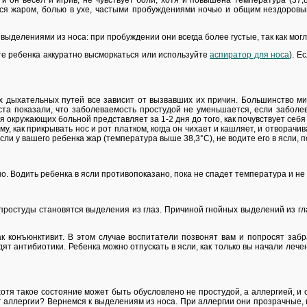
он весел и игрив, не чувствует боли, хотя и повышена температура (37,8
ся жаром, болью в ухе, частыми пробуждениями ночью и общим нездоровы
выделениями из носа: при пробуждении они всегда более густые, так как могл
те ребенка аккуратно высморкаться или используйте
аспиратор для носа
). Е
х дыхательных путей все зависит от вызвавших их причин. Большинство м
та показали, что заболеваемость простудой не уменьшается, если заболев
 окружающих больной представляет за 1-2 дня до того, как почувствует себя 
му, как прикрывать нос и рот платком, когда он чихает и кашляет, и отворач
ли у вашего ребенка жар (температура выше 38,3°С), не водите его в ясли, п
 Водить ребенка в ясли противопоказано, пока не спадет температура и не и
 простуды становятся выделения из глаз. Причиной гнойных выделений из гла
ак конъюнктивит. В этом случае воспитатели позвонят вам и попросят забр
дят антибиотики. Ребенка можно отпускать в ясли, как только вы начали лече
я такое состояние может быть обусловлено не простудой, а аллергией, и 
 от аллергии? Вернемся к выделениям из носа. При аллергии они прозрачны