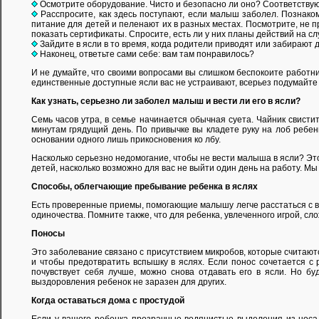
Осмотрите оборудование. Чисто и безопасно ли оно? Соответствую
Расспросите, как здесь поступают, если малыш заболел. Познаком
питание для детей и пеленают их в разных местах. Посмотрите, не 
показать сертификаты. Спросите, есть ли у них планы действий на с
Зайдите в ясли в то время, когда родители приводят или забирают д
Наконец, ответьте сами себе: вам там понравилось?
И не думайте, что своими вопросами вы слишком беспокоите работни
единственные доступные ясли вас не устраивают, всерьез подумайте 
Как узнать, серьезно ли заболел малыш и вести ли его в ясли?
Семь часов утра, в семье начинается обычная суета. Чайник свистит
минутам грядущий день. По привычке вы кладете руку на лоб ребенка
основании одного лишь прикосновения ко лбу.
Насколько серьезно недомогание, чтобы не вести малыша в ясли? Это
детей, насколько возможно для вас не выйти один день на работу. М
Способы, облегчающие пребывание ребенка в яслях
Есть проверенные приемы, помогающие малышу легче расстаться с вам
одиночества. Помните также, что для ребенка, увлеченного игрой, сло
Поносы
Это заболевание связано с присутствием микробов, которые считаются
и чтобы предотвратить вспышку в яслях. Если понос сочетается с 
почувствует себя лучше, можно снова отдавать его в ясли. Но бу
выздоровления ребенок не заразен для других.
Когда оставаться дома с простудой