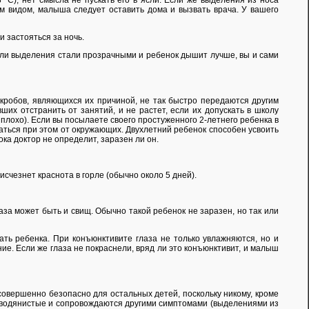
 °С), нет смысла не пускать его в ясли. Если же выделения из носа
м видом, малыша следует оставить дома и вызвать врача. У вашего
и застояться за ночь.
сли выделения стали прозрачными и ребенок дышит лучше, вы и сами
икробов, являющихся их причиной, не так быстро передаются другим
ших отстранить от занятий, и не растет, если их допускать в школу
плохо). Если вы посылаете своего простуженного 2-летнего ребенка в
иваться при этом от окружающих. Двухлетний ребенок способен усвоить
ока доктор не определит, заразен ли он.
счезнет краснота в горле (обычно около 5 дней).
за может быть и свищ. Обычно такой ребенок не заразен, но так или
ать ребенка. При конъюнктивите глаза не только увлажняются, но и
ние. Если же глаза не покраснели, вряд ли это конъюнктивит, и малыш
совершенно безопасно для остальных детей, поскольку никому, кроме
е, водянистые и сопровождаются другими симптомами (выделениями из