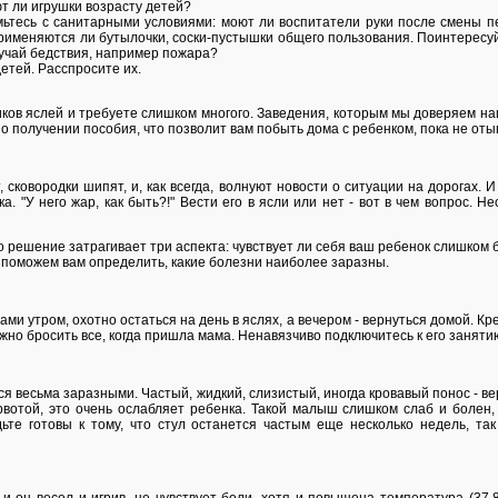
т ли игрушки возрасту детей?
ьтесь с санитарными условиями: моют ли воспитатели руки после смены пел
применяются ли бутылочки, соски-пустышки общего пользования. Поинтересуйт
лучай бедствия, например пожара?
етей. Расспросите их.
ков яслей и требуете слишком многого. Заведения, которым мы доверяем на
о получении пособия, что позволит вам побыть дома с ребенком, пока не от
, сковородки шипят, и, как всегда, волнуют новости о ситуации на дорогах.
. "У него жар, как быть?!" Вести его в ясли или нет - вот в чем вопрос. Н
 решение затрагивает три аспекта: чувствует ли себя ваш ребенок слишком бо
ы поможем вам определить, какие болезни наиболее заразны.
и утром, охотно остаться на день в яслях, а вечером - вернуться домой. К
жно бросить все, когда пришла мама. Ненавязчиво подключитесь к его занятию
 весьма заразными. Частый, жидкий, слизистый, иногда кровавый понос - верн
рвотой, это очень ослабляет ребенка. Такой малыш слишком слаб и болен,
дьте готовы к тому, что стул останется частым еще несколько недель, та