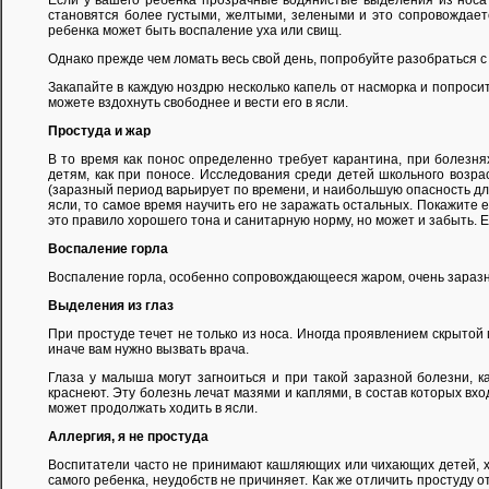
Если у вашего ребенка прозрачные водянистые выделения из носа и 
становятся более густыми, желтыми, зелеными и это сопровождает
ребенка может быть воспаление уха или свищ.
Однако прежде чем ломать весь свой день, попробуйте разобраться с 
Закапайте в каждую ноздрю несколько капель от насморка и попроси
можете вздохнуть свободнее и вести его в ясли.
Простуда и жар
В то время как понос определенно требует карантина, при болезня
детям, как при поносе. Исследования среди детей школьного возрас
(заразный период варьирует по времени, и наибольшую опасность для
ясли, то самое время научить его не заражать остальных. Покажите е
это правило хорошего тона и санитарную норму, но может и забыть. Ес
Воспаление горла
Воспаление горла, особенно сопровождающееся жаром, очень заразно.
Выделения из глаз
При простуде течет не только из носа. Иногда проявлением скрытой
иначе вам нужно вызвать врача.
Глаза у малыша могут загноиться и при такой заразной болезни, к
краснеют. Эту болезнь лечат мазями и каплями, в состав которых вхо
может продолжать ходить в ясли.
Аллергия, я не простуда
Воспитатели часто не принимают кашляющих или чихающих детей, хот
самого ребенка, неудобств не причиняет. Как же отличить простуду