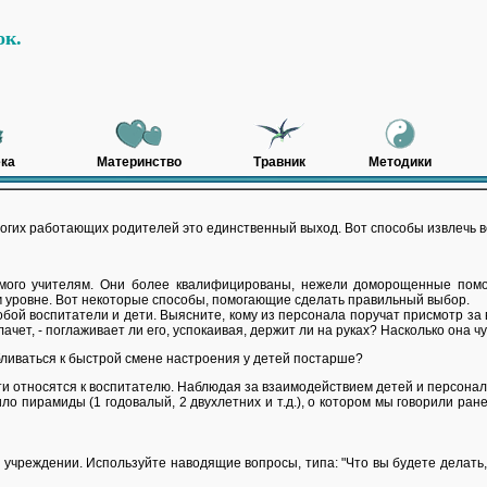
ок.
ка
Материнство
Травник
Методики
ногих работающих родителей это единственный выход. Вот способы извлечь в
аемого учителям. Они более квалифицированы, нежели доморощенные пом
м уровне. Вот некоторые способы, помогающие сделать правильный выбор.
обой воспитатели и дети. Выясните, кому из персонала поручат присмотр за
ачет, - поглаживает ли его, успокаивая, держит ли на руках? Насколько она ч
ливаться к быстрой смене настроения у детей постарше?
дети относятся к воспитателю. Наблюдая за взаимодействием детей и персонал
ло пирамиды (1 годовалый, 2 двухлетних и т.д.), о котором мы говорили ра
 учреждении. Используйте наводящие вопросы, типа: "Что вы будете делать,