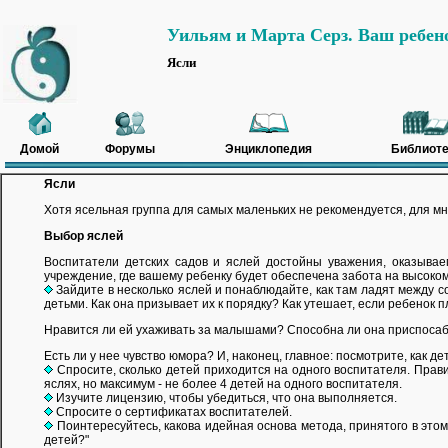
Уильям и Марта Серз. Ваш ребен
Ясли
Домой
Форумы
Энциклопедия
Библиоте
Ясли
Хотя ясельная группа для самых маленьких не рекомендуется, для м
Выбор яслей
Воспитатели детских садов и яслей достойны уважения, оказыв
учреждение, где вашему ребенку будет обеспечена забота на высоко
Зайдите в несколько яслей и понаблюдайте, как там ладят между с
детьми. Как она призывает их к порядку? Как утешает, если ребенок пл
Нравится ли ей ухаживать за малышами? Способна ли она приспосаб
Есть ли у нее чувство юмора? И, наконец, главное: посмотрите, как 
Спросите, сколько детей приходится на одного воспитателя. Прави
яслях, но максимум - не более 4 детей на одного воспитателя.
Изучите лицензию, чтобы убедиться, что она выполняется.
Спросите о сертификатах воспитателей.
Поинтересуйтесь, какова идейная основа метода, принятого в этом
детей?"