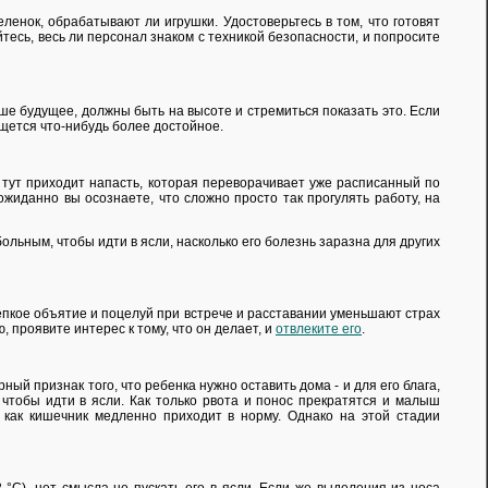
енок, обрабатывают ли игрушки. Удостоверьтесь в том, что готовят
есь, весь ли персонал знаком с техникой безопасности, и попросите
ше будущее, должны быть на высоте и стремиться показать это. Если
ыщется что-нибудь более достойное.
 И тут приходит напасть, которая переворачивает уже расписанный по
еожиданно вы осознаете, что сложно просто так прогулять работу, на
льным, чтобы идти в ясли, насколько его болезнь заразна для других
репкое объятие и поцелуй при встрече и расставании уменьшают страх
, проявите интерес к тому, что он делает, и
отвлеките его
.
ый признак того, что ребенка нужно оставить дома - и для его блага,
 чтобы идти в ясли. Как только рвота и понос прекратятся и малыш
к как кишечник медленно приходит в норму. Однако на этой стадии