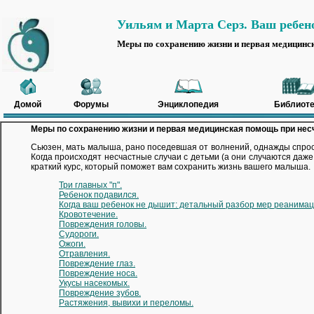
Уильям и Марта Серз. Ваш ребен
Меры по сохранению жизни и первая медицинс
Домой
Форумы
Энциклопедия
Библиоте
Меры по сохранению жизни и первая медицинская помощь при нес
Сьюзен, мать малыша, рано поседевшая от волнений, однажды спросил
Когда происходят несчастные случаи с детьми (а они случаются даж
краткий курс, который поможет вам сохранить жизнь вашего малыша.
Три главных "п".
Ребенок подавился.
Когда ваш ребенок не дышит: детальный разбор мер реанимац
Кровотечение.
Повреждения головы.
Судороги.
Ожоги.
Отравления.
Повреждение глаз.
Повреждение носа.
Укусы насекомых.
Повреждение зубов.
Растяжения, вывихи и переломы.