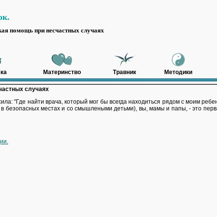
ок.
кая помощь при несчастных случаях
ка
Материнство
Травник
Методики
частных случаях
а: "Где найти врача, который мог бы всегда находиться рядом с моим ребен
е в безопасных местах и со смышлеными детьми), вы, мамы и папы, - это п
ии.