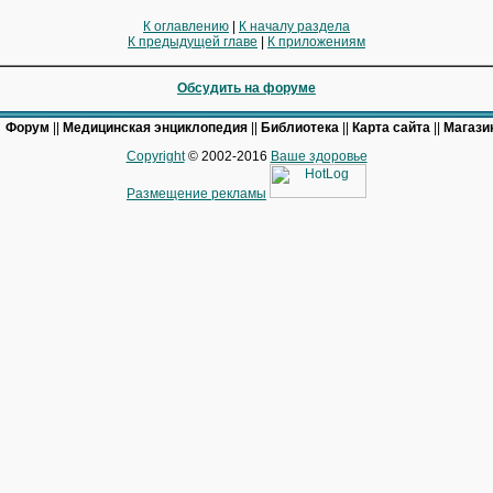
К оглавлению
|
К началу раздела
К предыдущей главе
|
К приложениям
Обсудить на форуме
|
Форум
||
Медицинская энциклопедия
||
Библиотека
||
Карта сайта
||
Магазин
Copyright
© 2002-2016
Ваше здоровье
Размещение рекламы