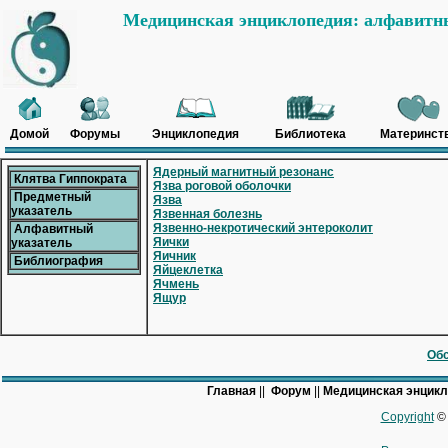
Медицинская энциклопедия: алфавитны
Домой
Форумы
Энциклопедия
Библиотека
Материнст
Ядерный магнитный резонанс
Клятва Гиппократа
Язва роговой оболочки
Предметный
Язва
указатель
Язвенная болезнь
Язвенно-некротический энтероколит
Алфавитный
Яички
указатель
Яичник
Библиография
Яйцеклетка
Ячмень
Ящур
Обс
Главная
||
Форум
||
Медицинская энцик
Copyright
© 