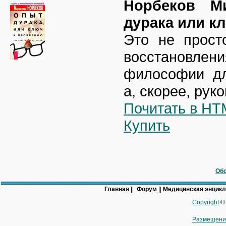
Норбеков М
дурака или к
Это не прост
восстановле
философии дл
а, скорее, рук
Почитать в HT
Купить
Обс
Главная
||
Форум
||
Медицинская энцик
Copyright
© 
Размещени