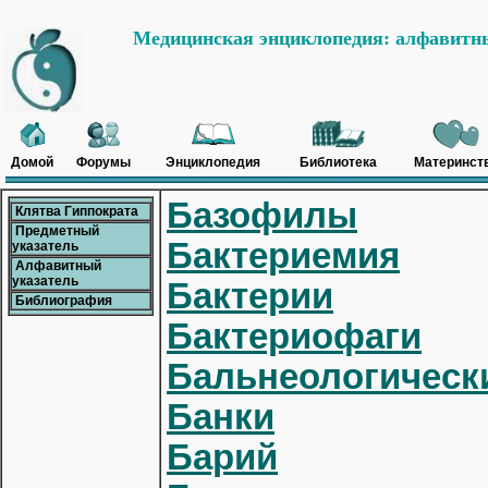
Медицинская энциклопедия: алфавитны
Домой
Форумы
Энциклопедия
Библиотека
Материнст
Базофилы
Клятва Гиппократа
Предметный
Бактериемия
указатель
Алфавитный
указатель
Бактерии
Библиография
Бактериофаги
Бальнеологическ
Банки
Барий