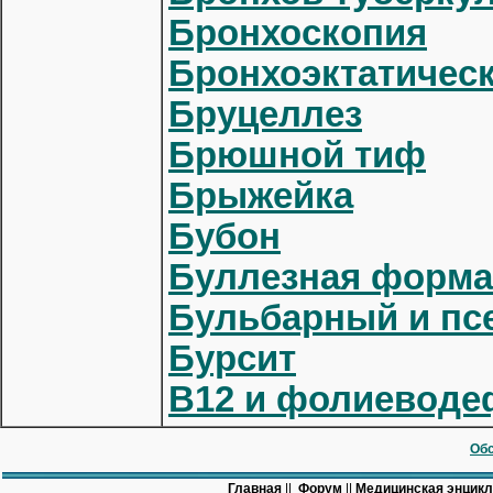
Бронхоскопия
Бронхоэктатическ
Бруцеллез
Брюшной тиф
Брыжейка
Бубон
Буллезная форма
Бульбарный и пс
Бурсит
В12 и фолиеводе
Обс
Главная
||
Форум
||
Медицинская энцик