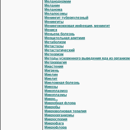
Меланодермии
Меланин
Меланома
Мелапосомы
Менингит туберкулезный
Менингиты
Менингококковая инфекция, менингит
Мениск
Меньера болезнь
Мерцательная аритмия
Метаболизм
Метастазы
Метастатический
Метеоризм
Методы ускоренного выведения яда из организм
Метроррагия
Миастения
Мигрень
Миелин
Миелит
Миеломная болезнь
Микозы
Микоплазмоз
Микоплазмы
Микро...
Микробная флора
Микробы
Микроволновая терапия
Микроорганизмы
Микроспория
Микрофага
Микрофлора