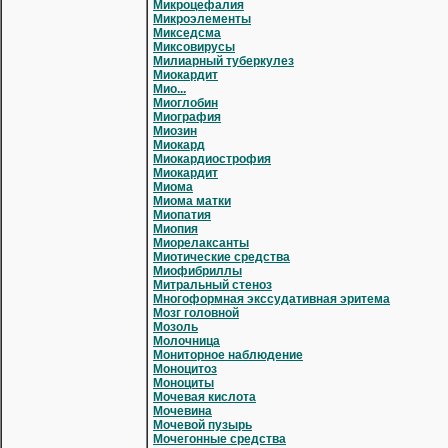
Микроцефалия
Микроэлементы
Микседсма
Миксовирусы
Милиарный туберкулез
Миокардит
Мио...
Миоглобин
Миография
Миозин
Миокард
Миокардиострофия
Миокардит
Миома
Миома матки
Миопатия
Миопия
Миорелаксанты
Миотические средства
Миофибриллы
Митральный стеноз
Многоформная экссудативная эритема
Мозг головной
Мозоль
Молочница
Мониторное наблюдение
Моноцитоз
Моноциты
Мочевая кислота
Мочевина
Мочевой пузырь
Мочегонные средства