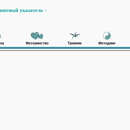
витный указатель -
ка
Материнство
Травник
Методики