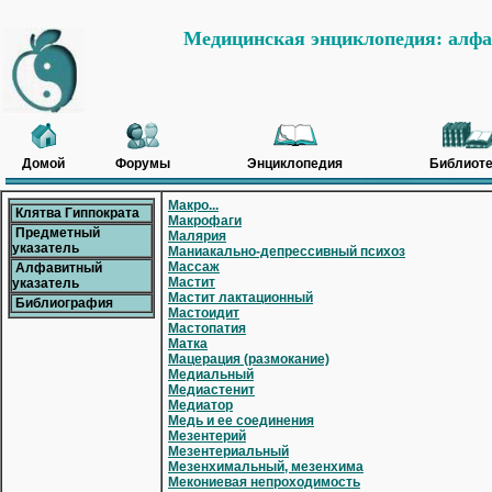
Медицинская энциклопедия: алфа
Домой
Форумы
Энциклопедия
Библиоте
Макро...
Клятва Гиппократа
Макрофаги
Предметный
Малярия
указатель
Маниакально-депрессивный психоз
Массаж
Алфавитный
Мастит
указатель
Мастит лактационный
Библиография
Мастоидит
Мастопатия
Матка
Мацерация (размокание)
Медиальный
Медиастенит
Медиатор
Медь и ее соединения
Мезентерий
Мезентериальный
Мезенхимальный, мезенхима
Мекониевая непроходимость