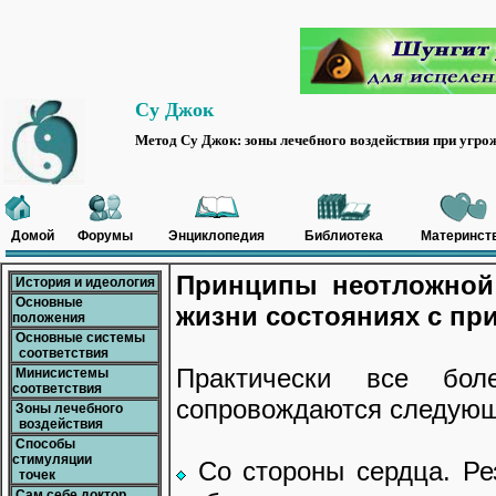
Су Джок
Метод Су Джок: зоны лечебного воздействия при угр
Домой
Форумы
Энциклопедия
Библиотека
Материнст
Принципы неотложной
История и идеология
Основные
жизни состояниях с пр
положения
Основные системы
соответствия
Практически все бол
Минисистемы
соответствия
сопровождаются следующ
Зоны лечебного
воздействия
Способы
стимуляции
Со стороны сердца. Ре
точек
Сам себе доктор