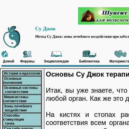
Су Джок
Метод Су Джок: зоны лечебного воздействия при забо
Домой
Форумы
Энциклопедия
Библиотека
Материнст
Основы Су Джок терап
История и идеология
Основные
положения
Основные системы
Итак, вы уже знаете, что
соответствия
любой орган. Как же это 
Минисистемы
соответствия
Зоны лечебного
воздействия
На кистях и стопах ра
Способы
стимуляции
соответствия всем орган
точек
Сам себе доктор