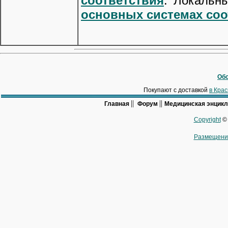
соответствия
. Локальны
основных системах соо
Обс
Покупают с доставкой
в Кра
||
||
Главная
Форум
Медицинская энцик
Copyright
© 
Размещени