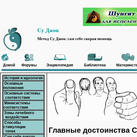
Су Джок
Метод Су Джок: сам себе скорая помощь
Домой
Форумы
Энциклопедия
Библиотека
Материнст
История и идеология
Основные
положения
Основные системы
соответствия
Минисистемы
соответствия
Зоны лечебного
воздействия
Способы
стимуляции
Главные достоинства С
точек
Сам себе доктор