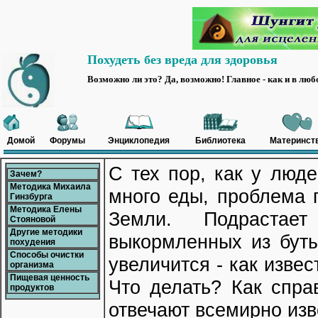
Похудеть без вреда для здоровья
Возможно ли это? Да, возможно! Главное - как и в любом
Домой
Форумы
Энциклопедия
Библиотека
Материнст
С тех пор, как у люд
Зачем?
Методика Михаила
много еды, проблема 
Гинзбурга
Методика Елены
Земли. Подрастает 
Стояновой
Другие методики
выкормленных из буты
похудения
Способы очистки
увеличится - как извес
организма
Пищевая ценность
Что делать? Как спра
продуктов
отвечают всемирно из